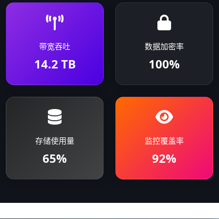
带宽吞吐
数据加密率
14.2 TB
100%
存储使用量
监控覆盖率
65%
92%