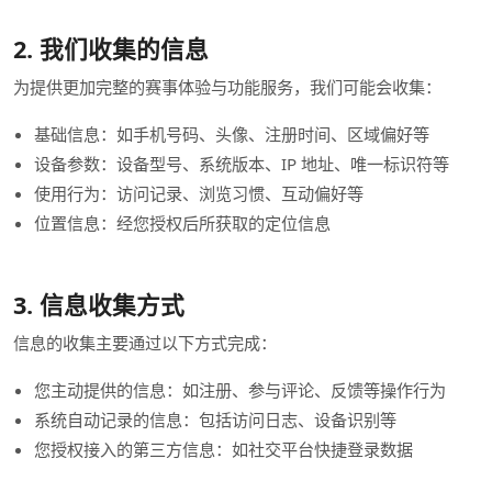
2. 我们收集的信息
为提供更加完整的赛事体验与功能服务，我们可能会收集：
基础信息：如手机号码、头像、注册时间、区域偏好等
设备参数：设备型号、系统版本、IP 地址、唯一标识符等
使用行为：访问记录、浏览习惯、互动偏好等
位置信息：经您授权后所获取的定位信息
3. 信息收集方式
信息的收集主要通过以下方式完成：
您主动提供的信息：如注册、参与评论、反馈等操作行为
系统自动记录的信息：包括访问日志、设备识别等
您授权接入的第三方信息：如社交平台快捷登录数据