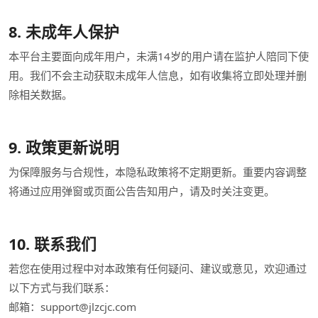
8. 未成年人保护
本平台主要面向成年用户，未满14岁的用户请在监护人陪同下使
用。我们不会主动获取未成年人信息，如有收集将立即处理并删
除相关数据。
9. 政策更新说明
为保障服务与合规性，本隐私政策将不定期更新。重要内容调整
将通过应用弹窗或页面公告告知用户，请及时关注变更。
10. 联系我们
若您在使用过程中对本政策有任何疑问、建议或意见，欢迎通过
以下方式与我们联系：
邮箱：support@jlzcjc.com